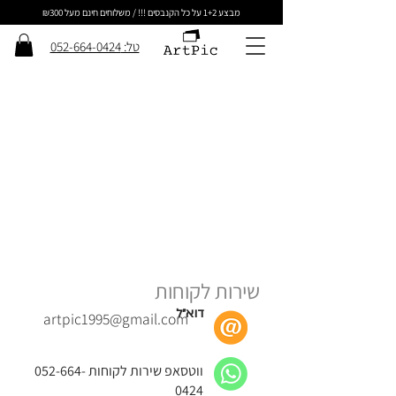
מבצע 1+2 על כל הקנבסים !!! / משלוחים חינם מעל ₪300
טל: 052-664-0424
שירות לקוחות
דוא״ל
artpic1995@gmail.com
ווטסאפ שירות לקוחות
052-664-
0424