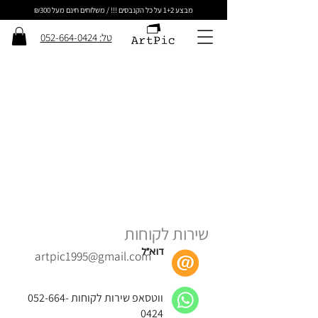
מבצע 1+2 על כל הקנבסים !!! / משלוחים חינם מעל ₪300
טל: 052-664-0424
שירות לקוחות
דוא״ל
artpic1995@gmail.com
ווטסאפ שירות לקוחות
052-664-
0424