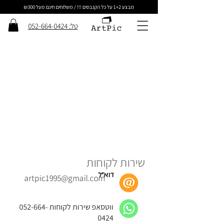
מבצע 1+2 על כל הקנבסים !!! / משלוחים חינם מעל ₪300
טל: 052-664-0424
שירות לקוחות
דוא״ל
artpic1995@gmail.com
ווטסאפ שירות לקוחות
052-664-
0424