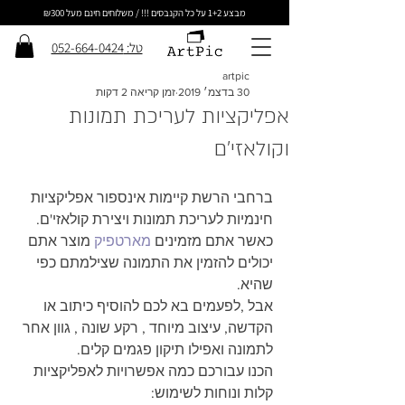
מבצע 1+2 על כל הקנבסים !!! / משלוחים חינם מעל ₪300
טל: 052-664-0424
artpic
30 בדצמ׳ 2019
זמן קריאה 2 דקות
אפליקציות לעריכת תמונות
וקולאזי'ם
ברחבי הרשת קיימות אינספור אפליקציות 
חינמיות לעריכת תמונות ויצירת קולאזי'ם.
כאשר אתם מזמינים 
מארטפיק
 מוצר אתם 
יכולים להזמין את התמונה שצילמתם כפי 
שהיא.
אבל ,לפעמים בא לכם להוסיף כיתוב או 
הקדשה, עיצוב מיוחד , רקע שונה , גוון אחר 
לתמונה ואפילו תיקון פגמים קלים.
הכנו עבורכם כמה אפשרויות לאפליקציות 
קלות ונוחות לשימוש: