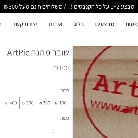
מבצע 1+2 על כל הקנבסים !!! / משלוחים חינם מעל ₪300
סות
מבצעים
בלוג
אודות
יצירת קשר
ה
שובר מתנה ArtPic
סכום
כמות