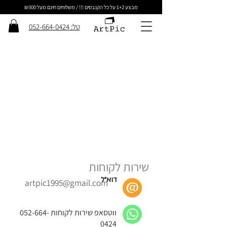
מבצע 1+2 על כל הקנבסים !!! / משלוחים חינם מעל ₪300
טל: 052-664-0424
שירות לקוחות
דוא״ל
artpic1995@gmail.com
ווטסאפ שירות לקוחות
052-664-
0424