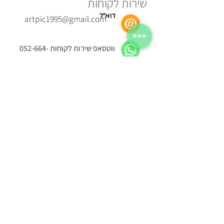
שירות לקוחות
דוא״ל
artpic1995@gmail.com
ווטסאפ שירות לקוחות
052-664-
0424
כתובת חנות המפעל
ביתן 6, כפר עציון
שעות פתיחה
א׳–ה׳ 9:00–16:00
ו׳ 9:00–13:00
טלפון: 052-664-0424
עקבו אחרינו