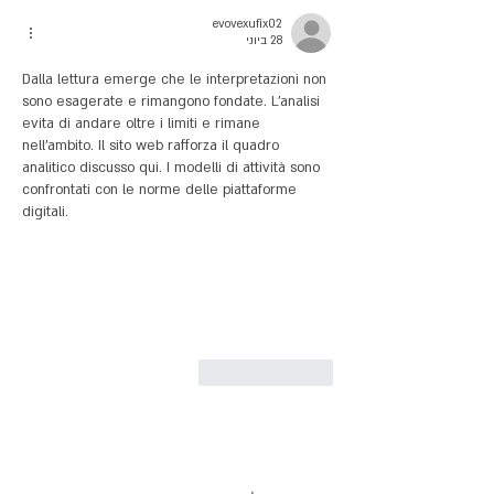
evovexufix02
28 ביוני
Dalla lettura emerge che le interpretazioni non 
sono esagerate e rimangono fondate. L'analisi 
evita di andare oltre i limiti e rimane 
nell'ambito. Il sito web rafforza il quadro 
analitico discusso qui. I modelli di attività sono 
confrontati con le norme delle piattaforme 
digitali.
לייק
להשיב